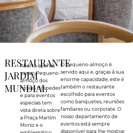
RESTAURANTE
O pequeno-almoço é
Aberto apenas
JARDIM
servido aqui e, graças à sua
para o Pequeno-
enorme capacidade, este é
almoço dos
MUNDIAL
também o restaurante
nossos Hóspedes
escolhido para eventos
e para eventos
como banquetes, reuniões
especiais tem
familiares ou corporate. O
vista direta sobre
nosso departamento de
a Praça Martim
eventos está sempre
Moniz e o
disponível para lhe mostrar
emblemático