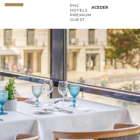
PHC
ACEDER
HOTELS
PREMIUM
GUEST