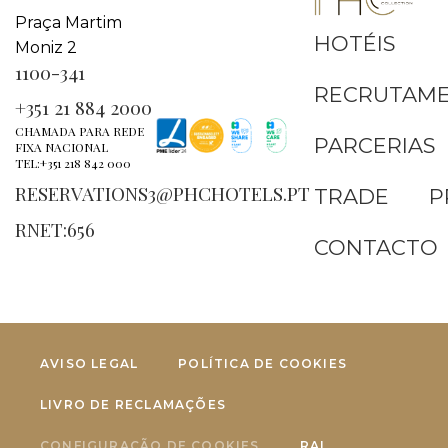
Praça Martim
HOTÉIS
Moniz 2
1100-341
RECRUTAM
+351 21 884 2000
CHAMADA PARA REDE
PARCERIAS
FIXA NACIONAL
TEL:+351 218 842 000
RESERVATIONS3@PHCHOTELS.PT
TRADE
P
RNET:656
CONTACTO
AVISO LEGAL
POLÍTICA DE COOKIES
LIVRO DE RECLAMAÇÕES
CONFIGURAÇÃO DE COOKIES
RAL