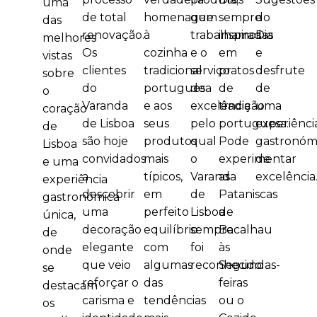
uma
de total
homenagem
que
sempre
do
das
renovação.
à
trabalhamos
inspiradas
Dia
melhores
Os
cozinha
e o
em
e
vistas
clientes
tradicional
serviço
pratos
desfrute
sobre
do
portuguesa
de
de
de
o
Varanda
e aos
excelência
tradição
uma
coração
de Lisboa
seus
pelo
portuguesa.
experiênci
de
são hoje
produtos
qual
Pode
gastronóm
Lisboa
convidados
mais
o
experimentar
de
e uma
a
típicos,
Varanda
as
excelência
experiência
descobrir
em
de
Pataniscas
gastronómica
uma
perfeito
Lisboa
de
única,
decoração
equilíbrio
sempre
Bacalhau
de
elegante
com
foi
às
onde
que veio
algumas
reconhecido.
Segundas-
se
reforçar o
das
feiras
destacam
carisma e
tendências
ou o
os