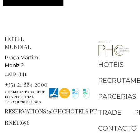
HOTEL
MUNDIAL
Praça Martim
HOTÉIS
Moniz 2
1100-341
RECRUTAM
+351 21 884 2000
CHAMADA PARA REDE
PARCERIAS
FIXA NACIONAL
TEL:+351 218 842 000
RESERVATIONS3@PHCHOTELS.PT
TRADE
P
RNET:656
CONTACTO