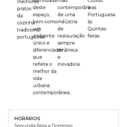
identidade
mais
Cozido
melhores
deste
contemporâneas
à
pratos
espaço,
de uma
Portuguesa
da
bem como
indústria
às
cozinha
um
de
Quintas-
tradicional
ambiente
restauração
feiras.
portuguesa.
único e
sempre
diferenciador
dinâmica
que
e
reflete o
inovadora.
melhor da
vida
urbana
contemporânea.
HORÁRIOS
Segunda-feira a Domingo