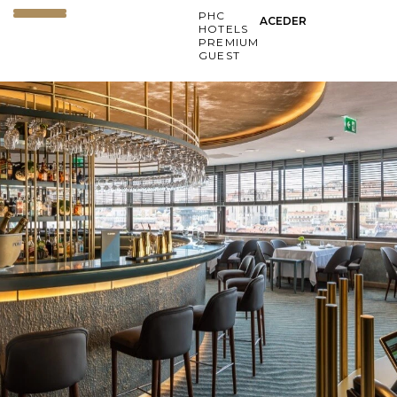
PHC
ACEDER
HOTELS
PREMIUM
GUEST