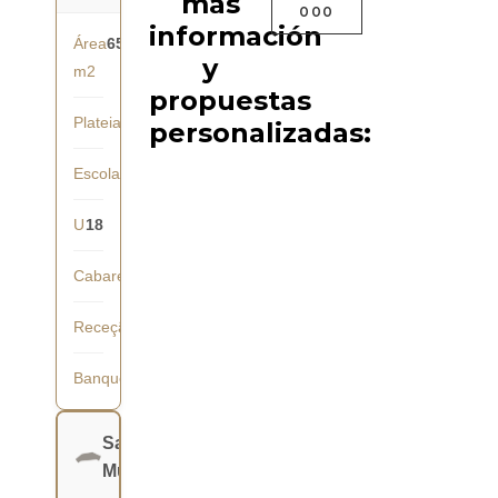
más
000
información
Área
65
y
m2
propuestas
Plateia
30
personalizadas:
Escola
28
U
18
Cabaret
-
Receção
40
Banquete
36
Salão
Mundial