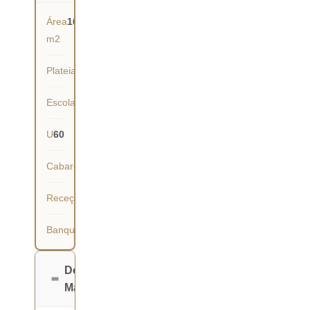
Área
160
m2
Plateia
150
Escola
60
U
60
Cabaret
63
Receção
140
Banquete
90
Dona
Maria