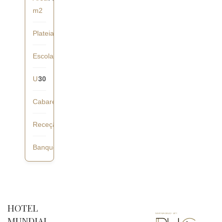
m2
Plateia
60
Escola
40
U
30
Cabaret
28
Receção
60
Banquete
40
HOTEL
MUNDIAL