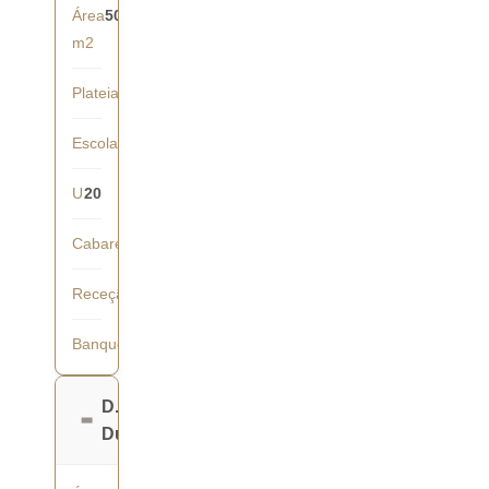
Área
50
m2
Plateia
35
Escola
24
U
20
Cabaret
21
Receção
40
Banquete
36
D.
Duarte