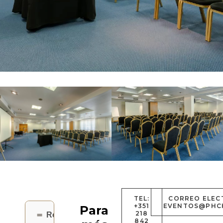
TEL:
CORREO ELEC
+351
EVENTOS@PHC
Para
218
Rossio
842