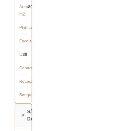
Área
80
m2
Plateia
70
Escola
50
U
30
Cabaret
35
Receção
70
Banquete
50
São
Domingos