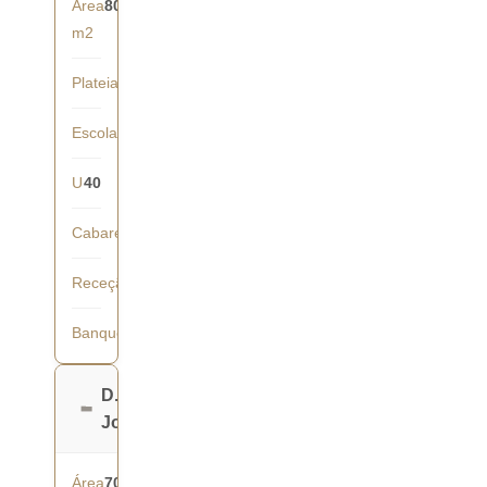
Área
80
m2
Plateia
80
Escola
60
U
40
Cabaret
42
Receção
70
Banquete
60
D.
João
Área
70