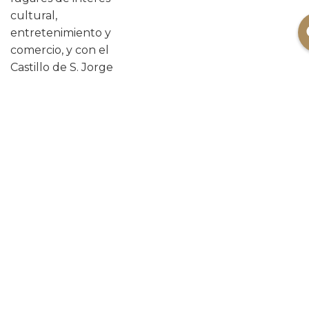
cultural,
entretenimiento y
comercio, y con el
Castillo de S. Jorge
como telón de fondo y
Acceder / Registrarse
Gestiona tu reserva
la Plaza del Rossio a
pocos pasos.
Feel the city, con el
Hotel Mundial.