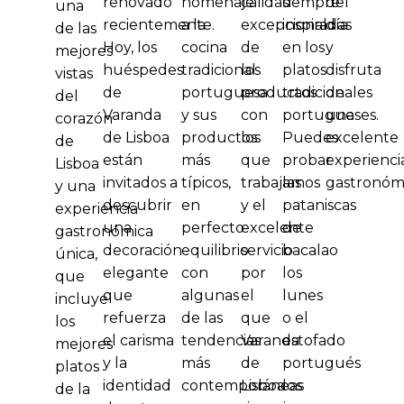
renovado
homenaje
calidad
siempre
del
una
recientemente.
a la
excepcional
inspiradas
día
de las
Hoy, los
cocina
de
en los
y
mejores
huéspedes
tradicional
los
platos
disfruta
vistas
de
portuguesa
productos
tradicionales
de
del
Varanda
y sus
con
portugueses.
una
corazón
de Lisboa
productos
los
Puedes
excelente
de
están
más
que
probar
experienci
Lisboa
invitados a
típicos,
trabajamos
las
gastronómi
y una
descubrir
en
y el
pataniscas
experiencia
una
perfecto
excelente
de
gastronómica
decoración
equilibrio
servicio
bacalao
única,
elegante
con
por
los
que
que
algunas
el
lunes
incluye
refuerza
de las
que
o el
los
el carisma
tendencias
Varanda
estofado
mejores
y la
más
de
portugués
platos
identidad
contemporáneas
Lisboa
los
de la