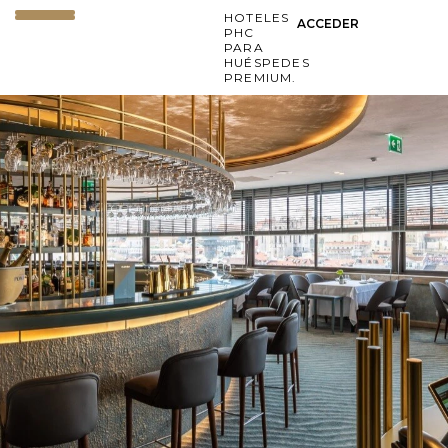
HOTELES
ACCEDER
PHC
PARA
HUÉSPEDES
PREMIUM.