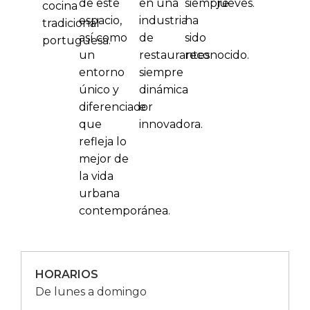
de este
en una
siempre
jueves.
cocina
espacio,
industria
ha
tradicional
así como
de
sido
portuguesa.
un
restaurantes
reconocido.
entorno
siempre
único y
dinámica
diferenciador
e
que
innovadora.
refleja lo
mejor de
la vida
urbana
contemporánea.
HORARIOS
De lunes a domingo