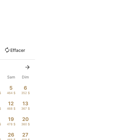
Effacer
n
Sam
Dim
5
6
$
464 $
352 $
12
13
$
468 $
367 $
19
20
$
478 $
360 $
26
27
$
468 $
459 $