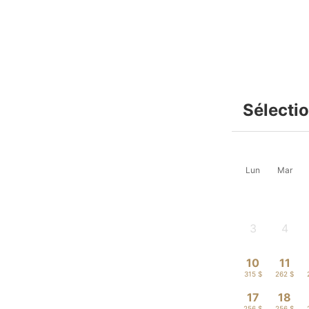
Sélecti
Lun
Mar
3
4
-
-
10
11
315 $
262 $
17
18
256 $
256 $