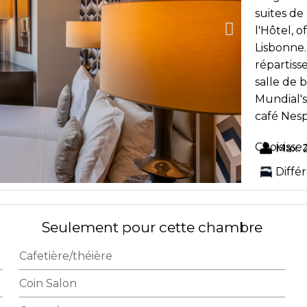
suites de
l'Hôtel, 
Lisbonne.
répartiss
salle de 
Mundial's
café Nesp
Choisisse
Max. 
Diffé
Seulement pour cette chambre
Cafetière/théière
Coin Salon