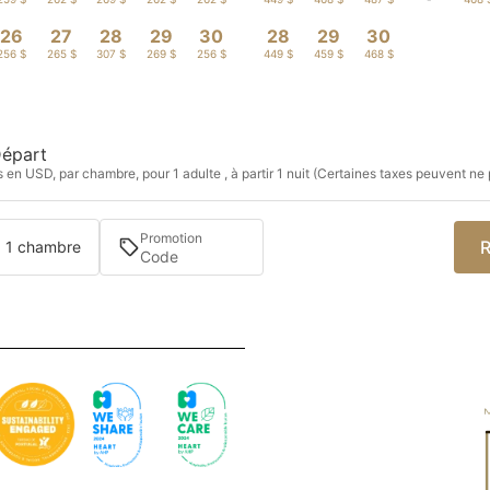
26
27
28
29
30
28
29
30
256 $
265 $
307 $
269 $
256 $
449 $
459 $
468 $
épart
s en USD, par chambre, pour 1 adulte , à partir 1 nuit (Certaines taxes peuvent ne 
Promotion
R
 · 1 chambre