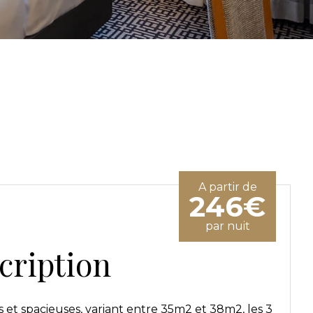
A partir de
246€
par nuit
cription
 et spacieuses, variant entre 35m2 et 38m2, les 3