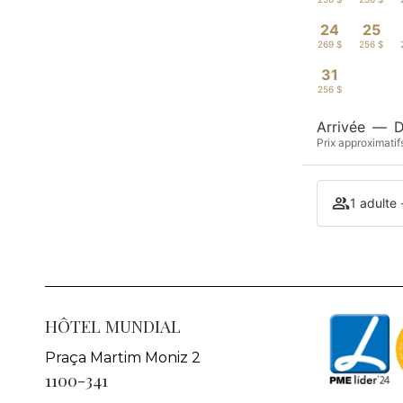
24
25
269 $
256 $
31
256 $
Arrivée
—
D
Prix approximatif
1 adulte
HÔTEL MUNDIAL
Praça Martim Moniz 2
1100-341