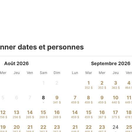
onner dates et personnes
Août 2026
Septembre 2026
Mer
Jeu
Ven
Sam
Dim
Lun
Mar
Mer
Jeu
Ve
1
2
1
2
3
4
-
-
352 $
352 $
363 $
464 
5
6
7
8
9
7
8
9
10
11
-
-
-
-
341 $
459 $
459 $
459 $
440 $
449 
12
13
14
15
16
14
15
16
17
18
256 $
256 $
265 $
269 $
269 $
459 $
459 $
367 $
375 $
478 
19
20
21
22
23
21
22
23
24
25
259 $
262 $
269 $
262 $
262 $
449 $
468 $
487 $
-
468 