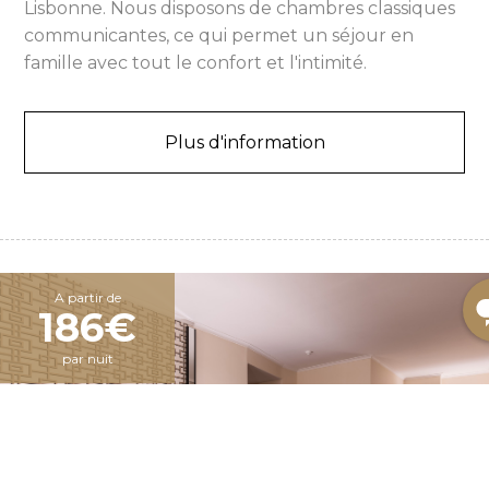
Lisbonne. Nous disposons de chambres classiques
communicantes, ce qui permet un séjour en
famille avec tout le confort et l'intimité.
Plus d'information
A partir de
186€
par nuit
Se connecter / Adhérez
Gérer ma réservation