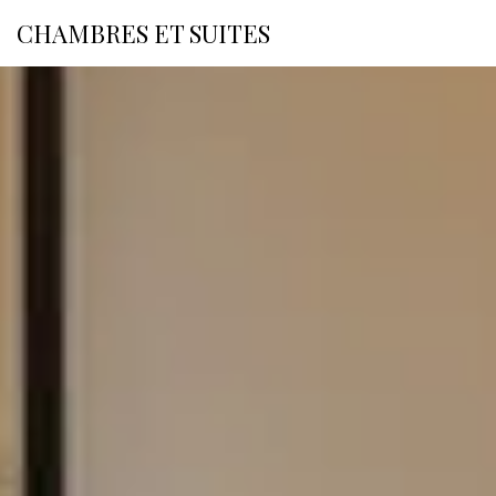
HÔTELS PHC
CHAMBRES ET SUITES
SE
PREMIUM GUEST
CONNECTE