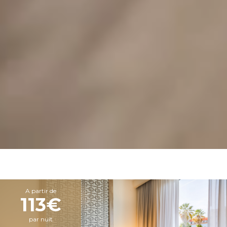
A partir de
113€
par nuit