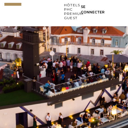
HÔTELS
SE
PHC
CONNECTER
PREMIUM
GUEST