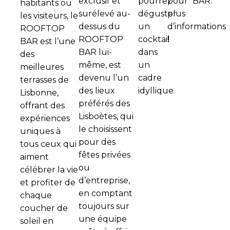
exclusif et
pourrez
pour
BAR.
habitants ou
surélevé au-
déguster
plus
les visiteurs, le
dessus du
un
d’informations
ROOFTOP
ROOFTOP
cocktail
!
BAR est l’une
BAR lui-
dans
des
même, est
un
meilleures
devenu l’un
cadre
terrasses de
des lieux
idyllique.
Lisbonne,
préférés des
offrant des
Lisboètes, qui
expériences
le choisissent
uniques à
pour des
tous ceux qui
fêtes privées
aiment
ou
célébrer la vie
d’entreprise,
et profiter de
en comptant
chaque
toujours sur
coucher de
une équipe
soleil en