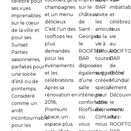
célèbre pour
champagnes
sur le
BAR
imbattab
ses vues
et un menu
château
invite
et
imprenables
délicieux.
de
les
célébrez
sur le cœur
C’est l’un des
Saint-
amoureux
la
de la ville et
rooftops les
Georges,
de la
vie
pour ses
plus
le
vie à
au
Sunset
demandés
ROOFTOP
découvrir
ROOFT
Parties
pour les
BAR
toutes
BAR
saisonnières,
événements
dispose
les
de
parfaites pour
et les
également
suggestions
l’hôtel
une soirée
célébrations.
d’une
créées
Mundial
d’été ou de
Après sa
salle
spécialement
!
printemps.
rénovation en
intérieure
pour
Découvr
Considéré
2018,
confortable,
votre
le
comme un
Premium
RoofSuite,
événement.
menu
arrêt
Space, un
où
Contactez-
du
incontournable
espace plus
vous
nous
ROOFT
pour les