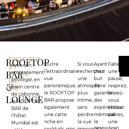
ROOFTOP
PROFITEZ
Outre
Si vous
Ayant
Faites
Avec son
ET
BAR
l’extraordinaire
recherchez
pour
une
emplacement
FÊTEZ
vue
une
but
pause,
privilégié, en
LA
&
panoramique,
atmosphère
de
respirez,
plein centre
VIE
le ROOFTOP
plus
garantir
laissez-
de Lisbonne,
LOUNGE
BAR propose
intime,
des
vous
le ROOFTOP
également
sans
expériences
éblouir
BAR de
une carte
perdre
mémorables,
par
l’hôtel
riche en
la vue
le
une
Mundial est
cocktails, gins,
imprenable
ROOFTOP
vue