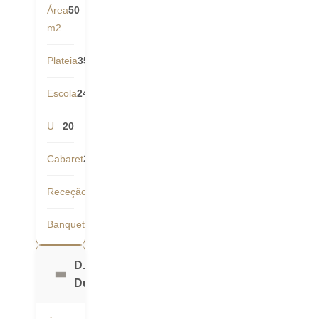
Área
50
m2
Plateia
35
Escola
24
U
20
Cabaret
21
Receção
40
Banquete
36
D.
Duarte