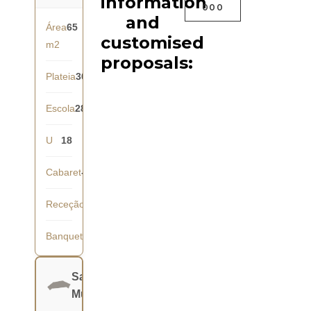
information
000
and
Área
65
customised
m2
proposals:
Plateia
30
Escola
28
U
18
Cabaret
-
Receção
40
Banquete
36
Salão
Mundial