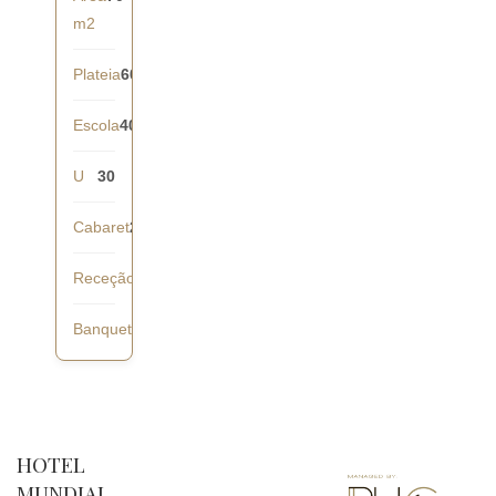
m2
Plateia
60
Escola
40
U
30
Cabaret
28
Receção
60
Banquete
40
HOTEL
MUNDIAL