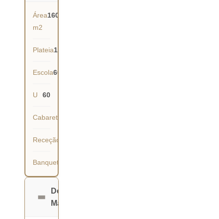
Área
160
m2
Plateia
150
Escola
60
U
60
Cabaret
63
Receção
140
Banquete
90
Dona
Maria