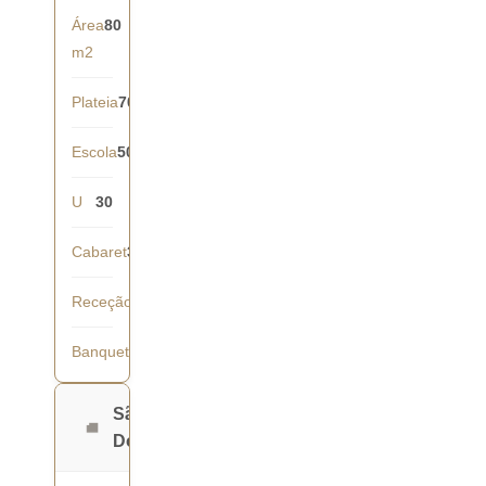
Área
80
m2
Plateia
70
Escola
50
U
30
Cabaret
35
Receção
70
Banquete
50
São
Domingos