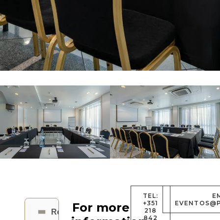
TEL:
E
+351
EVENTOS@P
For more
218
Rossio
842