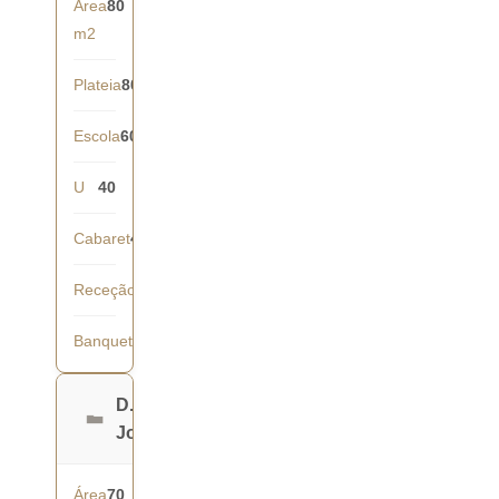
Área
80
m2
Plateia
80
Escola
60
U
40
Cabaret
42
Receção
70
Banquete
60
D.
João
Área
70