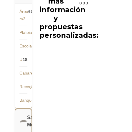
más
000
información
Área
65
y
m2
propuestas
Plateia
30
personalizadas:
Escola
28
U
18
Cabaret
-
Receção
40
Banquete
36
Salão
Mundial