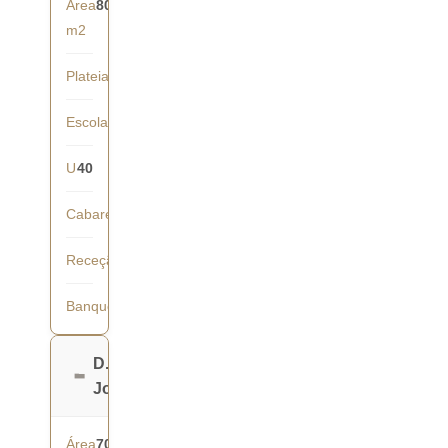
Área
80
m2
Plateia
80
Escola
60
U
40
Cabaret
42
Receção
70
Banquete
60
D.
João
Área
70