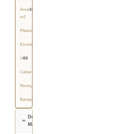
Área
160
m2
Plateia
150
Escola
60
U
60
Cabaret
63
Receção
140
Banquete
90
Dona
Maria