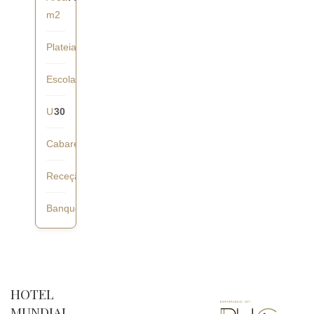
m2
Plateia
60
Escola
40
U
30
Cabaret
28
Receção
60
Banquete
40
HOTEL
MUNDIAL