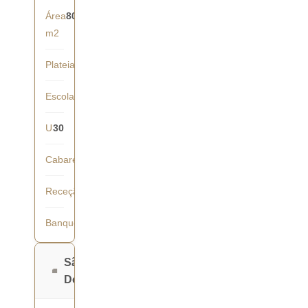
Área
80
m2
Plateia
70
Escola
50
U
30
Cabaret
35
Receção
70
Banquete
50
São
Domingos