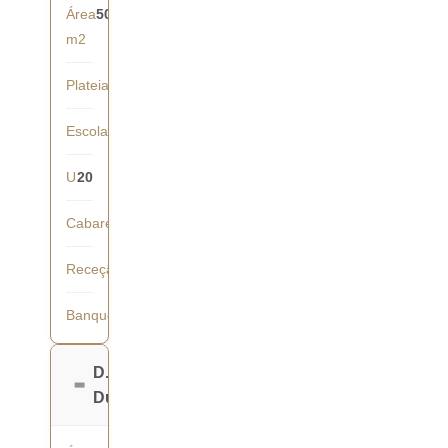
Área
50
m2
Plateia
35
Escola
24
U
20
Cabaret
21
Receção
40
Banquete
36
D.
Duarte