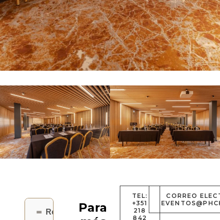
TEL:
CORREO ELEC
+351
EVENTOS@PHC
Para
218
Rossio
842