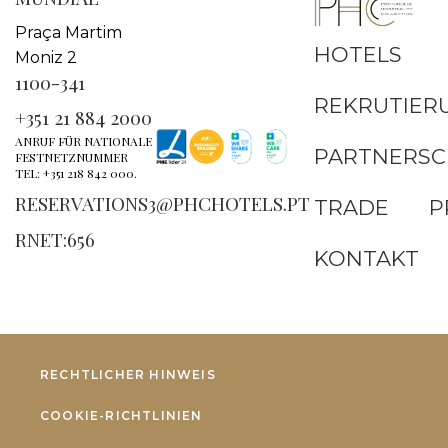
Praça Martim
HOTELS
Moniz 2
1100-341
REKRUTIER
+351 21 884 2000
ANRUF FÜR NATIONALE
PARTNERSC
FESTNETZNUMMER
TEL: +351 218 842 000.
RESERVATIONS3@PHCHOTELS.PT
TRADE
P
RNET:656
KONTAKT
RECHTLICHER HINWEIS
COOKIE-RICHTLINIEN