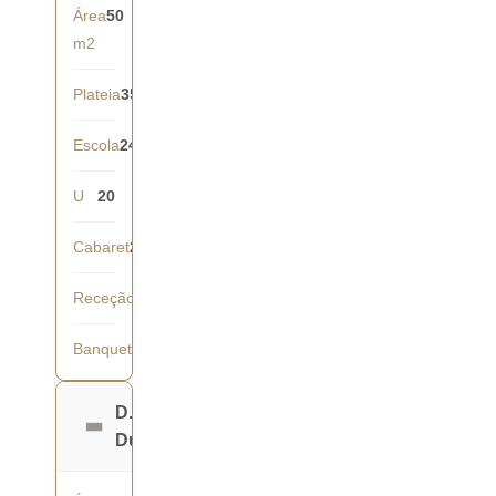
Área
50
m2
Plateia
35
Escola
24
U
20
Cabaret
21
Receção
40
Banquete
36
D.
Duarte