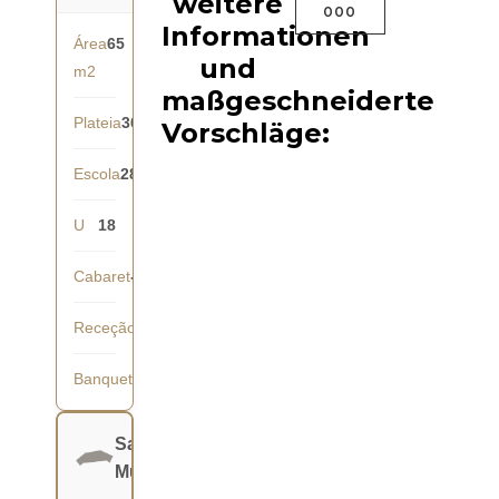
weitere
000
Informationen
Área
65
und
m2
maßgeschneiderte
Plateia
30
Vorschläge:
Escola
28
U
18
Cabaret
-
Receção
40
Banquete
36
Salão
Mundial