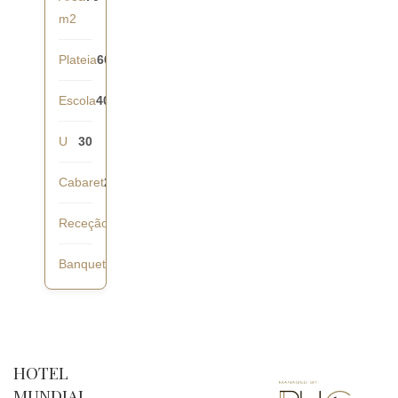
m2
Plateia
60
Escola
40
U
30
Cabaret
28
Receção
60
Banquete
40
HOTEL
MUNDIAL