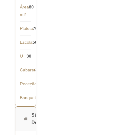
Área
80
m2
Plateia
70
Escola
50
U
30
Cabaret
35
Receção
70
Banquete
50
São
Domingos