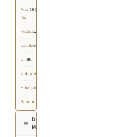
Área
160
m2
Plateia
150
Escola
60
U
60
Cabaret
63
Receção
140
Banquete
90
Dona
Maria