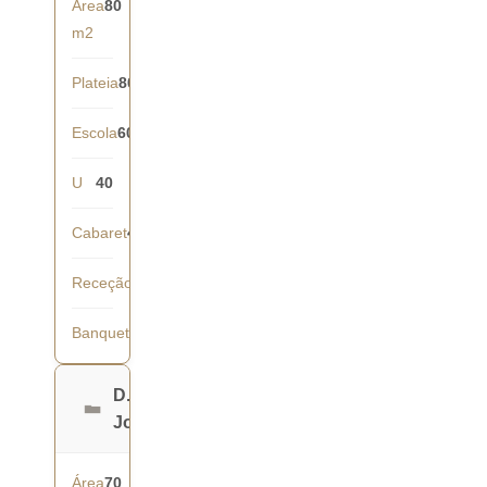
Área
80
m2
Plateia
80
Escola
60
U
40
Cabaret
42
Receção
70
Banquete
60
D.
João
Área
70