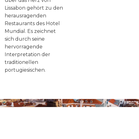
über das Herz von
Lissabon gehört zu den
herausragenden
Restaurants des Hotel
Mundial. Es zeichnet
sich durch seine
hervorragende
Interpretation der
traditionellen
portugiesischen.
Anmelden
Buchung bearbeiten