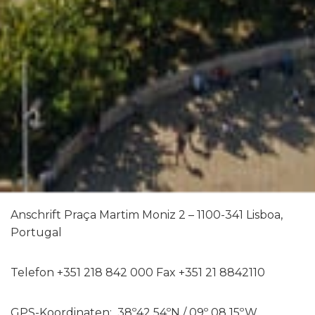
Anschrift Praça Martim Moniz 2 – 1100-341 Lisboa,
Portugal
Telefon +351 218 842 000 Fax +351 21 8842110
GPS-Koordinaten: 38º42 54ºN / 09º 08 15ºW