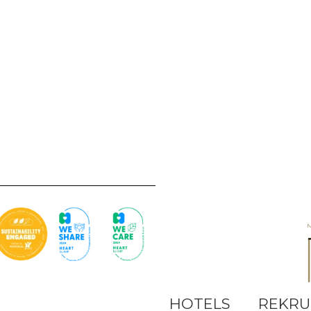
21
40
36
42
70
60
28
60
40
HOTELS
REKRU