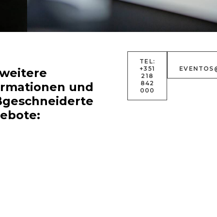
TEL:
+351
EVENTOS
 weitere
abarett
empfang
bankett
218
842
ormationen und
000
geschneiderte
ebote:
-
40
36
63
140
90
35
70
50