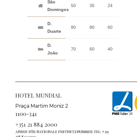
São
50
35
24
20
Domingos
D.
80
80
60
40
Duarte
D.
70
60
40
30
João
HOTEL MUNDIAL
Praça Martim Moniz 2
1100-341
+351 21 884 2000
ANRUF FÜR NATIONALE FESTNETZNUMMER TEL: +351
218 842 000.