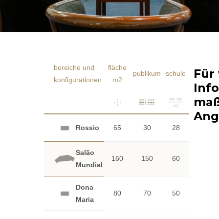
bereiche und
fläche
Für
publikum
schule
u
k
konfigurationen
m2
Inf
maß
Ang
Rossio
65
30
28
18
Salão
160
150
60
60
Mundial
Dona
80
70
50
30
Maria