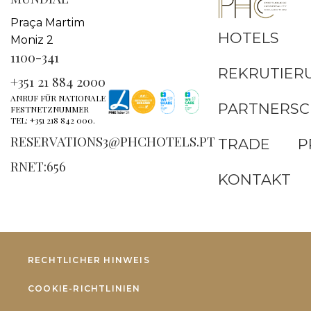
Praça Martim
HOTELS
Moniz 2
1100-341
REKRUTIER
+351 21 884 2000
ANRUF FÜR NATIONALE
PARTNERSC
FESTNETZNUMMER
TEL: +351 218 842 000.
RESERVATIONS3@PHCHOTELS.PT
TRADE
P
RNET:656
KONTAKT
RECHTLICHER HINWEIS
COOKIE-RICHTLINIEN