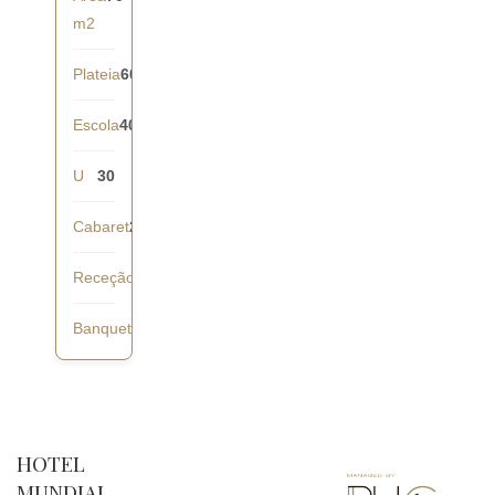
m2
Plateia
60
Escola
40
U
30
Cabaret
28
Receção
60
Banquete
40
HOTEL
MUNDIAL