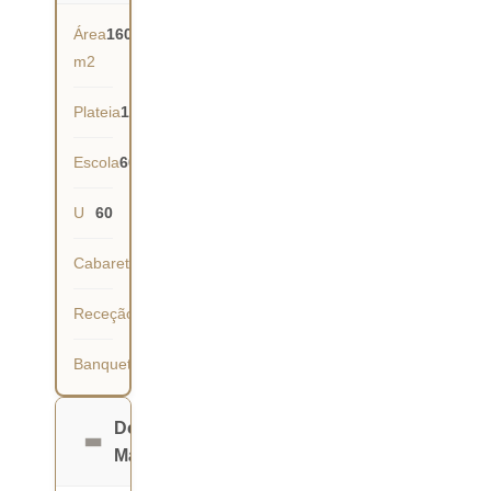
Área
160
m2
Plateia
150
Escola
60
U
60
Cabaret
63
Receção
140
Banquete
90
Dona
Maria