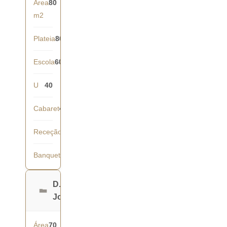
Área
80
m2
Plateia
80
Escola
60
U
40
Cabaret
42
Receção
70
Banquete
60
D.
João
Área
70