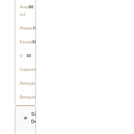
Área
80
m2
Plateia
70
Escola
50
U
30
Cabaret
35
Receção
70
Banquete
50
São
Domingos