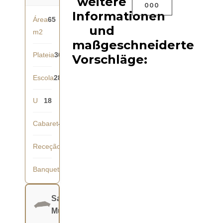
weitere
000
Informationen
Área
65
und
m2
maßgeschneiderte
Plateia
30
Vorschläge:
Escola
28
U
18
Cabaret
-
Receção
40
Banquete
36
Salão
Mundial