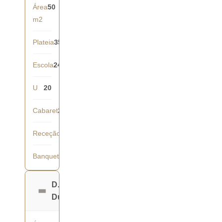
Área
50
m2
Plateia
35
Escola
24
U
20
Cabaret
21
Receção
40
Banquete
36
D.
Duarte