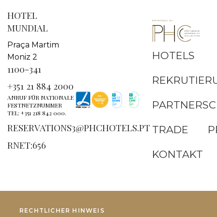
HOTEL
MUNDIAL
Praça Martim
HOTELS
Moniz 2
1100-341
REKRUTIER
+351 21 884 2000
ANRUF FÜR NATIONALE
PARTNERSC
FESTNETZNUMMER
TEL: +351 218 842 000.
RESERVATIONS3@PHCHOTELS.PT
TRADE
P
RNET:656
KONTAKT
RECHTLICHER HINWEIS