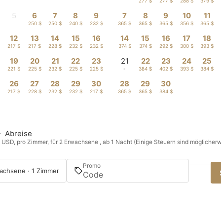
-
-
277 $
277 $
288 $
379 $
5
6
7
8
9
7
8
9
10
11
-
250 $
250 $
240 $
232 $
365 $
365 $
365 $
356 $
365 $
12
13
14
15
16
14
15
16
17
18
$
217 $
217 $
228 $
232 $
232 $
374 $
374 $
292 $
300 $
393 $
19
20
21
22
23
21
22
23
24
25
221 $
225 $
232 $
225 $
225 $
-
384 $
402 $
393 $
384 $
26
27
28
29
30
28
29
30
217 $
228 $
232 $
232 $
217 $
365 $
365 $
384 $
—
Abreise
n USD, pro Zimmer, für 2 Erwachsene , ab 1 Nacht (Einige Steuern sind möglicherw
Promo
achsene · 1 Zimmer