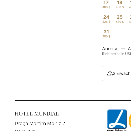
17
18
480 $
480 $
4
24
25
526 $
480 $
4
31
480 $
Anreise
—
A
Richtpreise in US
2 Erwach
HOTEL MUNDIAL
Praça Martim Moniz 2
1100-341