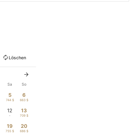
Löschen
Sa
So
5
6
744 $
663 $
12
13
-
709 $
19
20
755 $
686 $