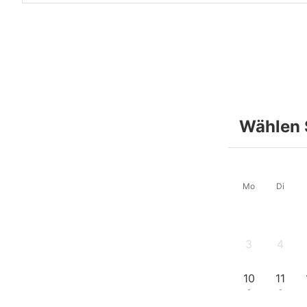
Wählen 
Mo
Di
3
4
-
-
10
11
-
-