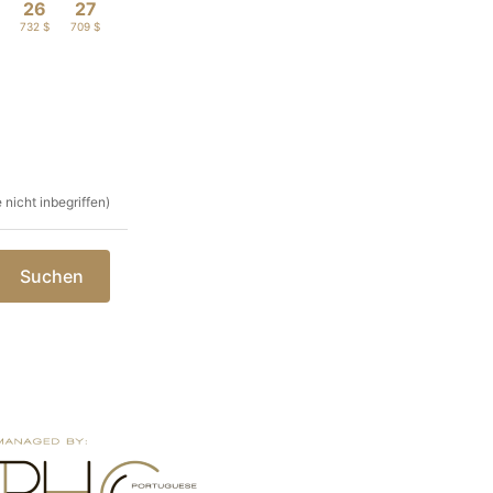
26
27
732 $
709 $
nicht inbegriffen)
Suchen