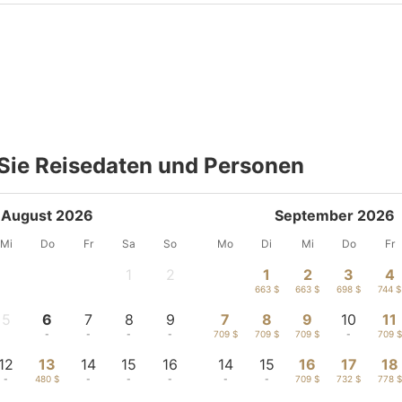
Sie Reisedaten und Personen
August 2026
September 2026
Mi
Do
Fr
Sa
So
Mo
Di
Mi
Do
Fr
1
2
1
2
3
4
-
-
663 $
663 $
698 $
744 $
5
6
7
8
9
7
8
9
10
11
-
-
-
-
-
709 $
709 $
709 $
-
709 $
12
13
14
15
16
14
15
16
17
18
-
480 $
-
-
-
-
-
709 $
732 $
778 $