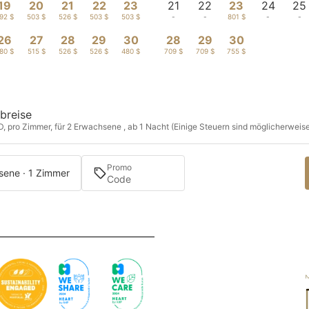
19
20
21
22
23
21
22
23
24
25
92 $
503 $
526 $
503 $
503 $
-
-
801 $
-
-
26
27
28
29
30
28
29
30
80 $
515 $
526 $
526 $
480 $
709 $
709 $
755 $
breise
D, pro Zimmer, für 2 Erwachsene , ab 1 Nacht (Einige Steuern sind möglicherweise 
Promo
sene · 1 Zimmer