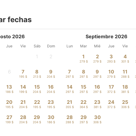
ar fechas
osto 2026
Septiembre 2026
Jue
Vie
Sáb
Dom
Lun
Mar
Mié
Jue
Vie
1
2
1
2
3
4
-
-
279 $
279 $
293 $
301 $
6
7
8
9
7
8
9
10
11
-
195 $
213 $
204 $
297 $
297 $
297 $
279 $
288 $
13
14
15
16
14
15
16
17
18
186 $
199 $
204 $
204 $
297 $
297 $
297 $
372 $
381 $
20
21
22
23
21
22
23
24
25
195 $
204 $
195 $
195 $
355 $
364 $
381 $
372 $
306 $
27
28
29
30
28
29
30
199 $
204 $
204 $
186 $
288 $
297 $
306 $