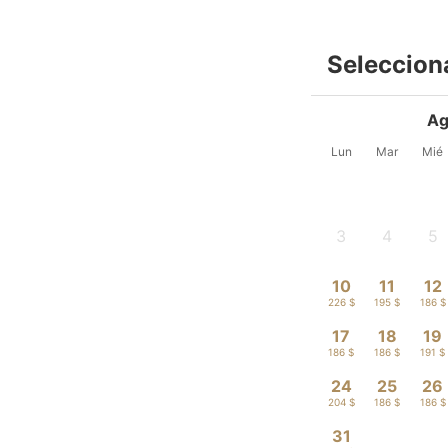
Seleccion
Ag
Lun
Mar
Mié
3
4
5
-
-
-
10
11
12
226 $
195 $
186 $
17
18
19
186 $
186 $
191 $
24
25
26
204 $
186 $
186 $
31