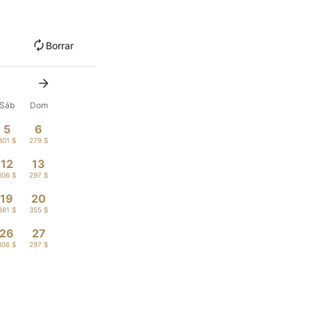
Borrar
Sáb
Dom
5
6
301 $
279 $
12
13
306 $
297 $
19
20
381 $
355 $
26
27
306 $
297 $