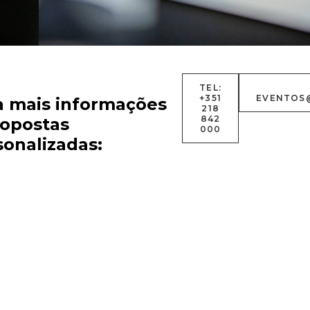
TEL:
+351
EVENTOS
a mais informações
ret
receção
banquete
218
842
ropostas
000
sonalizadas:
40
36
140
90
70
50