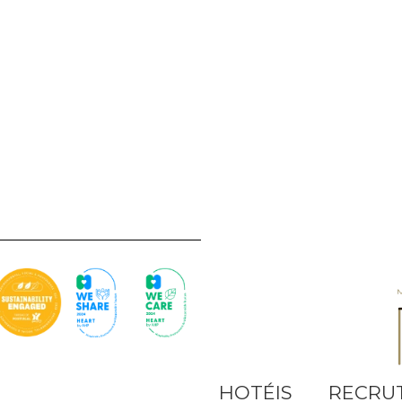
40
36
70
60
60
40
HOTÉIS
RECRU