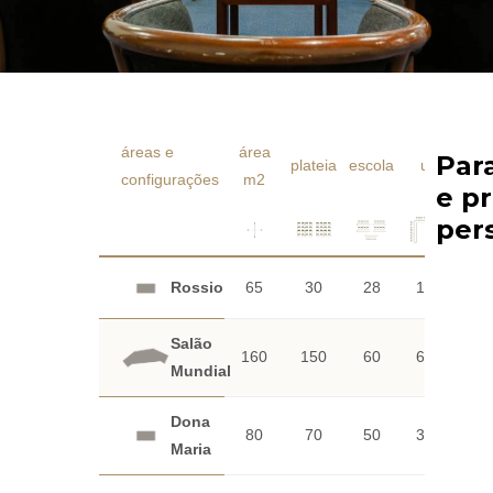
áreas e
área
Par
plateia
escola
u
caba
configurações
m2
e p
per
Rossio
65
30
28
18
-
Salão
160
150
60
60
63
Mundial
Dona
80
70
50
30
35
Maria