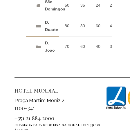
São
50
35
24
20
21
Domingos
D.
80
80
60
40
42
Duarte
D.
70
60
40
30
28
João
HOTEL MUNDIAL
Praça Martim Moniz 2
1100-341
+351 21 884 2000
CHAMADA PARA REDE FIXA NACIONAL TEL:+351 218
842 000